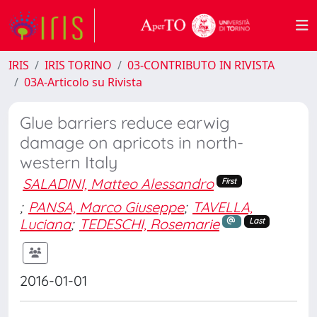
IRIS
IRIS TORINO
03-CONTRIBUTO IN RIVISTA
03A-Articolo su Rivista
Glue barriers reduce earwig
damage on apricots in north-
western Italy
SALADINI, Matteo Alessandro
First
;
PANSA, Marco Giuseppe
;
TAVELLA,
Luciana
;
TEDESCHI, Rosemarie
Last
2016-01-01