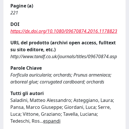
Pagine (a)
221
DOI
https://dx.doi.org/10.1080/09670874.2016.1178823
URL del prodotto (archivi open access, fulltext
su sito editore, etc.)
http://www.tandf.co.uk/journals/titles/09670874.asp
Parole Chiave
Forficula auricularia; orchards; Prunus armeniaca;
arboreal glue; corrugated cardboard; orchards
Tutti gli autori
Saladini, Matteo Alessandro; Asteggiano, Laura;
Pansa, Marco Giuseppe; Giordani, Luca; Serre,
Luca; Vittone, Graziano; Tavella, Luciana;
Tedeschi, Ros
...
espandi