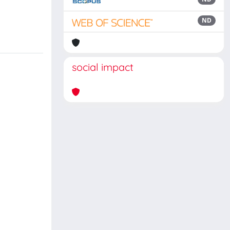
ND
social impact