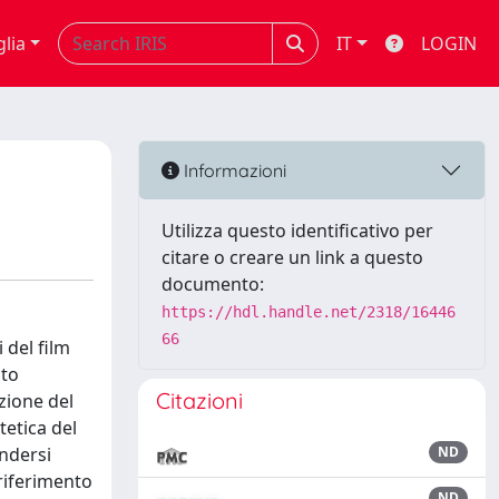
glia
IT
LOGIN
Informazioni
Utilizza questo identificativo per
citare o creare un link a questo
documento:
https://hdl.handle.net/2318/16446
66
 del film
nto
Citazioni
zione del
tetica del
endersi
ND
 riferimento
ND