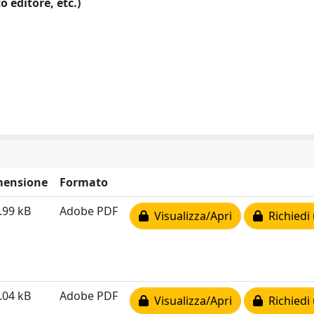
o editore, etc.)
mensione
Formato
.99 kB
Adobe PDF
Visualizza/Apri
Richiedi 
.04 kB
Adobe PDF
Visualizza/Apri
Richiedi 