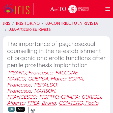
IRIS
IRIS TORINO
03-CONTRIBUTO IN RIVISTA
03A-Articolo su Rivista
The importance of psychosexual
counselling in the re-establishment
of organic and erotic functions after
penile prosthesis implantation
PISANO, Francesca
;
FALCONE,
MARCO
;
ODERDA, Marco
;
SORIA,
Francesco
;
PERALDO,
Francesca
;
MARSON,
FRANCESCO
;
FIORITO, CHIARA
;
GURIOLI,
Alberto
;
FREA, Bruno
;
GONTERO, Paolo
Last