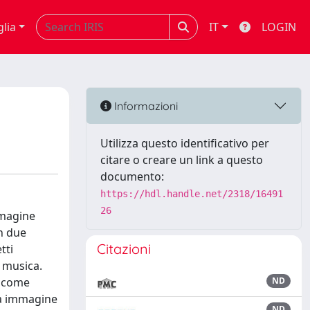
glia
IT
LOGIN
Informazioni
Utilizza questo identificativo per
citare o creare un link a questo
documento:
https://hdl.handle.net/2318/16491
26
immagine
in due
Citazioni
tti
n musica.
e come
ND
ra immagine
ND