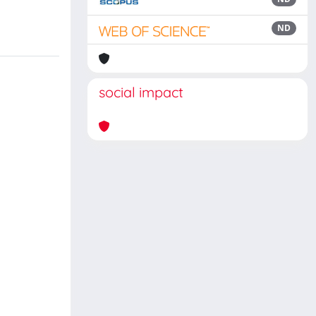
ND
social impact