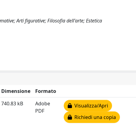
ive; Arti figurative; Filosofia dell'arte; Estetica
Dimensione
Formato
740.83 kB
Adobe
Visualizza/Apri
PDF
Richiedi una copia