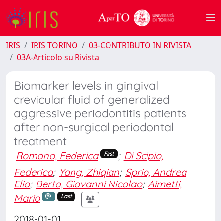
IRIS
IRIS TORINO
03-CONTRIBUTO IN RIVISTA
03A-Articolo su Rivista
Biomarker levels in gingival
crevicular fluid of generalized
aggressive periodontitis patients
after non-surgical periodontal
treatment
Romano, Federica
;
Di Scipio,
First
Federica
;
Yang, Zhiqian
;
Sprio, Andrea
Elio
;
Berta, Giovanni Nicolao
;
Aimetti,
Mario
Last
2018-01-01