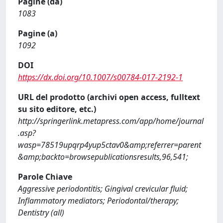
Pagine (da)
1083
Pagine (a)
1092
DOI
https://dx.doi.org/10.1007/s00784-017-2192-1
URL del prodotto (archivi open access, fulltext
su sito editore, etc.)
http://springerlink.metapress.com/app/home/journal
.asp?
wasp=78519upqrp4yup5ctav0&amp;referrer=parent
&amp;backto=browsepublicationsresults,96,541;
Parole Chiave
Aggressive periodontitis; Gingival crevicular fluid;
Inflammatory mediators; Periodontal/therapy;
Dentistry (all)