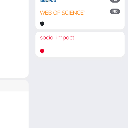
ND
social impact