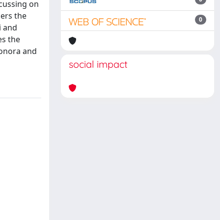
ocussing on
ders the
0
i and
es the
 Bonora and
social impact