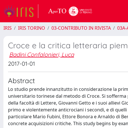
IRIS
IRIS TORINO
03-CONTRIBUTO IN RIVISTA
03A-A
Croce e la critica letteraria pie
Badini Confalonieri, Luca
2017-01-01
Abstract
Lo studio prende innanzitutto in considerazione la pri
universitario torinese dal metodo di Croce. Si sofferma 
della facoltà di Lettere, Giovanni Getto e i suoi allievi G
primo e violentemente anticrociani i secondi, e di quelli r
particolare Mario Fubini, Ettore Bonora e Arnaldo di Ben
concrete acquisizioni critiche. This study begins by exa