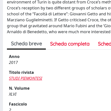
environment of Turin is quite distant from Croce’s meth
Croce’s reception by two different groups of scholars of I
school of the “Facoltà di Lettere”: Giovanni Getto and 
Marziano Guglielminetti. If Getto criticised Croce, the 
group that gravitated around Mario Fubini and the ‘Giorna
Arnaldo di Benedetto, who were much more interested in
Scheda breve
Scheda completa
Sched
Anno
2017
Titolo rivista
STUDI PIEMONTESI
N. Volume
XLVI
Fascicolo
2