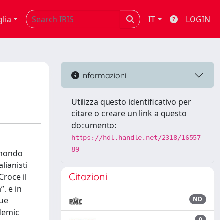
glia
IT
LOGIN
Informazioni
Utilizza questo identificativo per
citare o creare un link a questo
documento:
https://hdl.handle.net/2318/16557
89
 mondo
lianisti
Citazioni
Croce il
”, e in
sue
ND
ademic
0