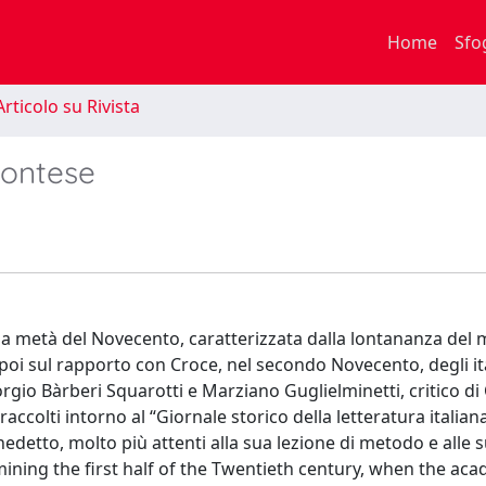
Home
Sfo
rticolo su Rivista
montese
ma metà del Novecento, caratterizzata dalla lontananza del
poi sul rapporto con Croce, nel secondo Novecento, degli ita
iorgio Bàrberi Squarotti e Marziano Guglielminetti, critico di 
accolti intorno al “Giornale storico della letteratura italiana
edetto, molto più attenti alla sua lezione di metodo e alle 
mining the first half of the Twentieth century, when the ac