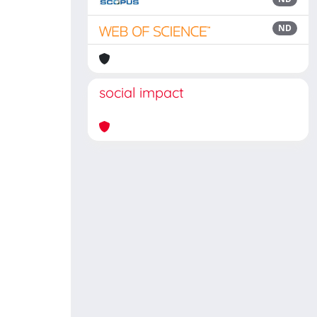
ND
social impact