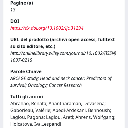
Pagine (a)
13
DOI
https://dx.doi.org/10.1002/ijc.31294
URL del prodotto (archivi open access, fulltext
su sito editore, etc.)
http://onlinelibrary.wiley.com/journal/10.1002/(ISSN)
1097-0215
Parole Chiave
ARCAGE study; Head and neck cancer; Predictors of
survival; Oncology; Cancer Research
Tutti gli autori
Abrahão, Renata; Anantharaman, Devasena;
Gaborieau, Valérie; Abedi-Ardekani, Behnoush;
Lagiou, Pagona; Lagiou, Areti; Ahrens, Wolfgang;
Holcatova, Iva
...
espandi