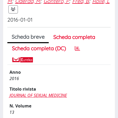
M
;
Oderda, M
;
Gontero, P
;
Frea, B
;
Rolle, L
2016-01-01
Scheda breve
Scheda completa
Scheda completa (DC)
Anno
2016
Titolo rivista
JOURNAL OF SEXUAL MEDICINE
N. Volume
13