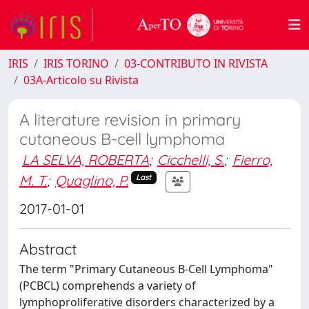
IRIS
IRIS TORINO
03-CONTRIBUTO IN RIVISTA
03A-Articolo su Rivista
A literature revision in primary
cutaneous B-cell lymphoma
LA SELVA, ROBERTA
;
Cicchelli, S.
;
Fierro,
M. T.
;
Quaglino, P.
Last
2017-01-01
Abstract
The term "Primary Cutaneous B-Cell Lymphoma"
(PCBCL) comprehends a variety of
lymphoproliferative disorders characterized by a