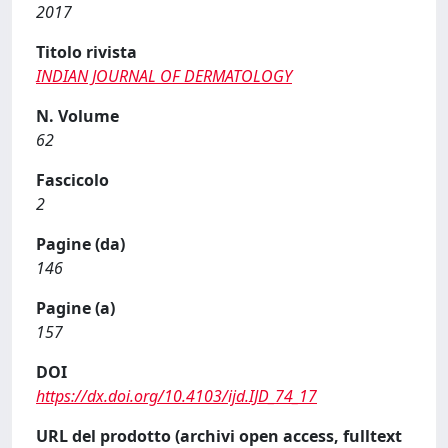
2017
Titolo rivista
INDIAN JOURNAL OF DERMATOLOGY
N. Volume
62
Fascicolo
2
Pagine (da)
146
Pagine (a)
157
DOI
https://dx.doi.org/10.4103/ijd.IJD_74_17
URL del prodotto (archivi open access, fulltext