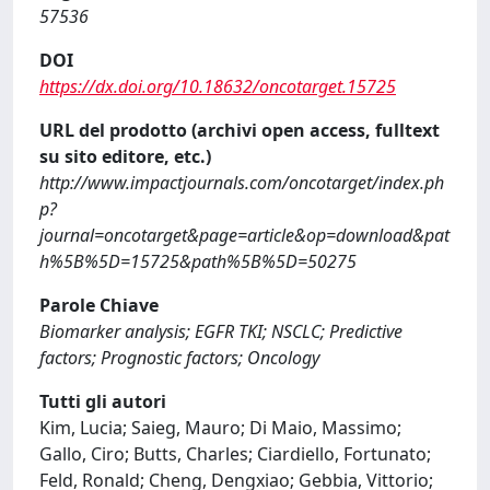
57536
DOI
https://dx.doi.org/10.18632/oncotarget.15725
URL del prodotto (archivi open access, fulltext
su sito editore, etc.)
http://www.impactjournals.com/oncotarget/index.ph
p?
journal=oncotarget&page=article&op=download&pat
h%5B%5D=15725&path%5B%5D=50275
Parole Chiave
Biomarker analysis; EGFR TKI; NSCLC; Predictive
factors; Prognostic factors; Oncology
Tutti gli autori
Kim, Lucia; Saieg, Mauro; Di Maio, Massimo;
Gallo, Ciro; Butts, Charles; Ciardiello, Fortunato;
Feld, Ronald; Cheng, Dengxiao; Gebbia, Vittorio;