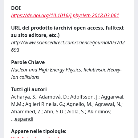
DOI
https://dx.doi.org/10.1016/j.physletb.2018.03.061
URL del prodotto (archivi open access, fulltext
su sito editore, etc.)
http://www.sciencedirect.com/science/journal/03702
693
Parole Chiave
Nuclear and High Energy Physics, Relativistic Heavy-
Ion collisions
Tutti gli autori
Acharya, S.; Adamová, D.; Adolfsson, J.; Aggarwal,
M.M.; Aglieri Rinella, G.; Agnello, M.; Agrawal, N.;
Ahammed, Z.; Ahn, S.U.; Aiola, S.; Akindinov,
...
espandi
Appare nelle tipologie: