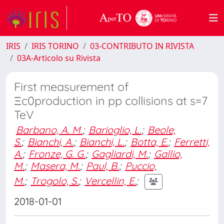
IRIS
IRIS TORINO
03-CONTRIBUTO IN RIVISTA
03A-Articolo su Rivista
First measurement of
Ξc0production in pp collisions at s=7
TeV
Barbano, A. M.
;
Barioglio, L.
;
Beole,
S.
;
Bianchi, A.
;
Bianchi, L.
;
Botta, E.
;
Ferretti,
A.
;
Fronze, G. G.
;
Gagliardi, M.
;
Gallio,
M.
;
Masera, M.
;
Paul, B.
;
Puccio,
M.
;
Trogolo, S.
;
Vercellin, E.
;
2018-01-01