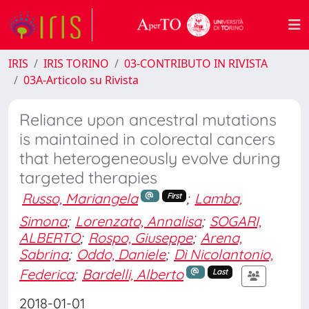
IRIS
IRIS TORINO
03-CONTRIBUTO IN RIVISTA
03A-Articolo su Rivista
Reliance upon ancestral mutations
is maintained in colorectal cancers
that heterogeneously evolve during
targeted therapies
Russo, Mariangela
;
Lamba,
First
Simona
;
Lorenzato, Annalisa
;
SOGARI,
ALBERTO
;
Rospo, Giuseppe
;
Arena,
Sabrina
;
Oddo, Daniele
;
Di Nicolantonio,
Federica
;
Bardelli, Alberto
Last
2018-01-01