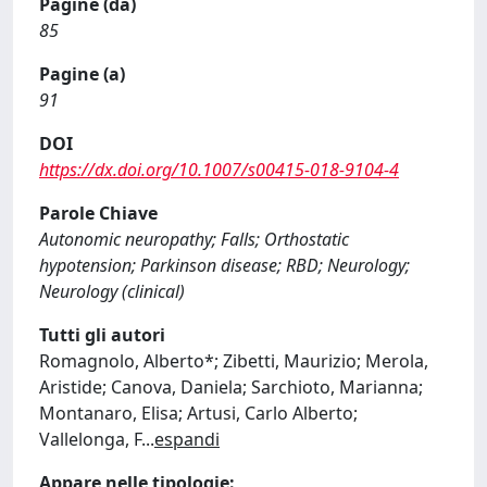
Pagine (da)
85
Pagine (a)
91
DOI
https://dx.doi.org/10.1007/s00415-018-9104-4
Parole Chiave
Autonomic neuropathy; Falls; Orthostatic
hypotension; Parkinson disease; RBD; Neurology;
Neurology (clinical)
Tutti gli autori
Romagnolo, Alberto*; Zibetti, Maurizio; Merola,
Aristide; Canova, Daniela; Sarchioto, Marianna;
Montanaro, Elisa; Artusi, Carlo Alberto;
Vallelonga, F
...
espandi
Appare nelle tipologie: