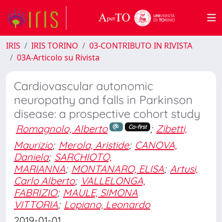
IRIS
IRIS TORINO
03-CONTRIBUTO IN RIVISTA
03A-Articolo su Rivista
Cardiovascular autonomic
neuropathy and falls in Parkinson
disease: a prospective cohort study
Romagnolo, Alberto
;
Zibetti,
Co-first
Maurizio
;
Merola, Aristide
;
CANOVA,
Daniela
;
SARCHIOTO,
MARIANNA
;
MONTANARO, ELISA
;
Artusi,
Carlo Alberto
;
VALLELONGA,
FABRIZIO
;
MAULE, SIMONA
VITTORIA
;
Lopiano, Leonardo
2019-01-01