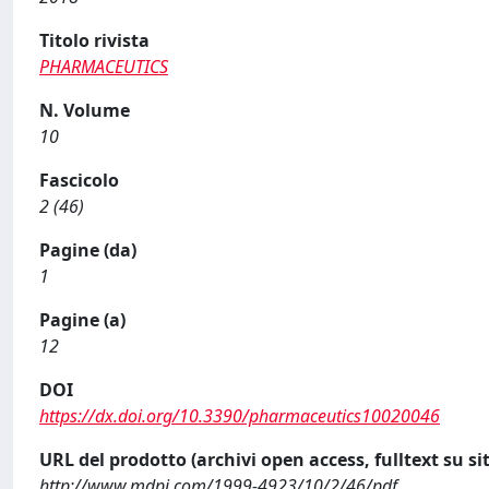
Titolo rivista
PHARMACEUTICS
N. Volume
10
Fascicolo
2 (46)
Pagine (da)
1
Pagine (a)
12
DOI
https://dx.doi.org/10.3390/pharmaceutics10020046
URL del prodotto (archivi open access, fulltext su sit
http://www.mdpi.com/1999-4923/10/2/46/pdf