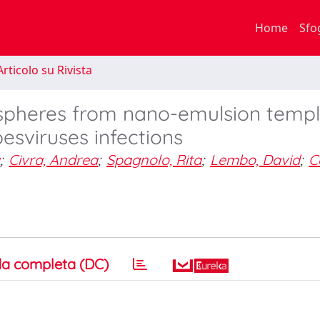
Home
Sfo
rticolo su Rivista
spheres from nano-emulsion templ
pesviruses infections
a
;
Civra, Andrea
;
Spagnolo, Rita
;
Lembo, David
;
C
a completa (DC)