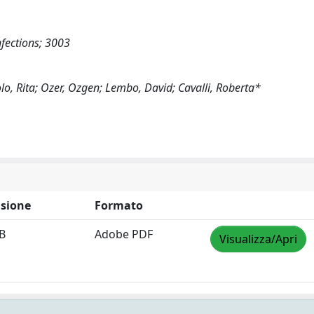
infections; 3003
lo, Rita; Ozer, Ozgen; Lembo, David; Cavalli, Roberta*
sione
Formato
B
Adobe PDF
Visualizza/Apri