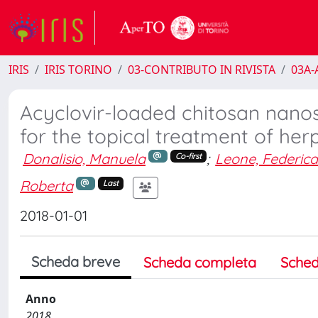
IRIS
IRIS TORINO
03-CONTRIBUTO IN RIVISTA
03A-A
Acyclovir-loaded chitosan nano
for the topical treatment of her
Donalisio, Manuela
;
Leone, Federic
Co-first
Roberta
Last
2018-01-01
Scheda breve
Scheda completa
Sched
Anno
2018