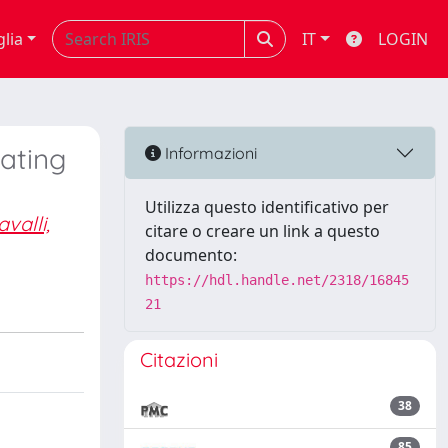
glia
IT
LOGIN
ating
Informazioni
Utilizza questo identificativo per
avalli,
citare o creare un link a questo
documento:
https://hdl.handle.net/2318/16845
21
Citazioni
38
85