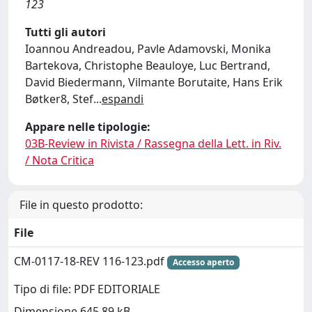
123
Tutti gli autori
Ioannou Andreadou, Pavle Adamovski, Monika
Bartekova, Christophe Beauloye, Luc Bertrand,
David Biedermann, Vilmante Borutaite, Hans Erik
Bøtker8, Stef
...
espandi
Appare nelle tipologie:
03B-Review in Rivista / Rassegna della Lett. in Riv.
/ Nota Critica
File in questo prodotto:
File
CM-0117-18-REV 116-123.pdf
Accesso aperto
Tipo di file: PDF EDITORIALE
Dimensione 645.89 kB