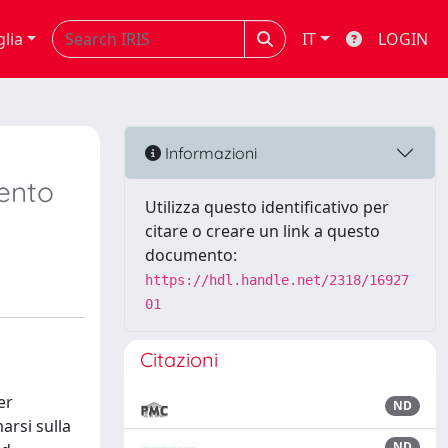
glia
IT
LOGIN
Informazioni
vento
Utilizza questo identificativo per
citare o creare un link a questo
documento:
https://hdl.handle.net/2318/16927
01
Citazioni
er
ND
arsi sulla
ND