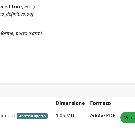
o editore, etc.)
o_definitivo.pdf
nforme, porto d'armi
Dimensione
Formato
smo.pdf
1.05 MB
Adobe PDF
Accesso aperto
Visu