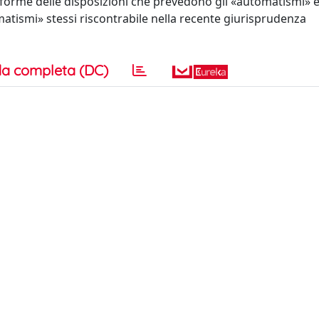
onforme delle disposizioni che prevedono gli «automatismi» 
matismi» stessi riscontrabile nella recente giurisprudenza
a completa (DC)