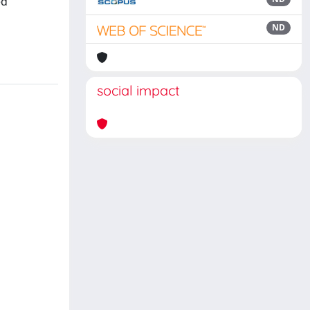
ed
ND
social impact