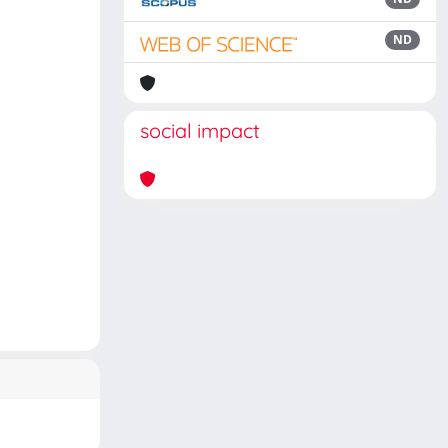
ND
social impact