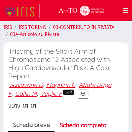
IRIS
IRIS TORINO
03-CONTRIBUTO IN RIVISTA
03A-Articolo su Rivista
Trisomy of the Short Arm of
Chromosome 12 Associated with
High Cardiovascular Risk: A Case
Report
Schiavone D
;
Magnino C
;
Abate Daga
F
;
Gollin M
;
Veglio F
Last
2019-01-01
Scheda breve
Scheda completa