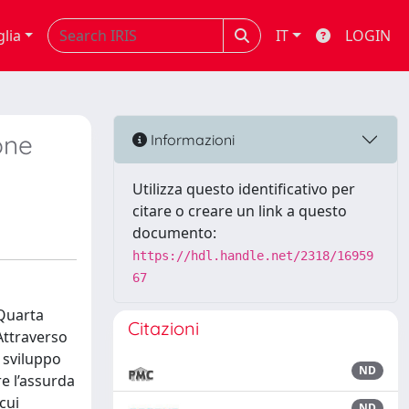
glia
IT
LOGIN
one
Informazioni
Utilizza questo identificativo per
citare o creare un link a questo
documento:
https://hdl.handle.net/2318/16959
67
“Quarta
Citazioni
 Attraverso
o sviluppo
ND
re l’assurda
cui
ND