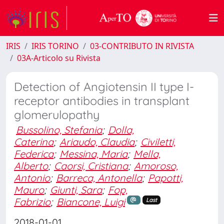
IRIS
IRIS TORINO
03-CONTRIBUTO IN RIVISTA
03A-Articolo su Rivista
Detection of Angiotensin II type I-
receptor antibodies in transplant
glomerulopathy
Bussolino, Stefania
;
Dolla,
Caterina
;
Ariaudo, Claudia
;
Civiletti,
Federica
;
Messina, Maria
;
Mella,
Alberto
;
Caorsi, Cristiana
;
Amoroso,
Antonio
;
Barreca, Antonella
;
Papotti,
Mauro
;
Giunti, Sara
;
Fop,
Fabrizio
;
Biancone, Luigi
Last
2018-01-01