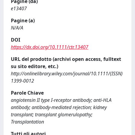
Pagine (da)
e13407
Pagine (a)
N/A/A
DOI
https://dx.doi.org/10.1111/ctr.13407
URL del prodotto (archivi open access, fulltext
su sito editore, etc.)
http://onlinelibrary.wiley.com/journal/10.1111/(ISSN)
1399-0012
Parole Chiave
angiotensin II type I-receptor antibody; anti-HLA
antibody; antibody-mediated rejection; kidney
transplant; transplant glomerulopathy;
Transplantation
Tutti gli autori