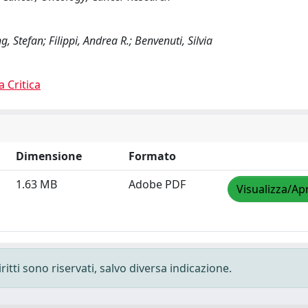
g, Stefan; Filippi, Andrea R.; Benvenuti, Silvia
a Critica
Dimensione
Formato
1.63 MB
Adobe PDF
Visualizza/Apr
ritti sono riservati, salvo diversa indicazione.