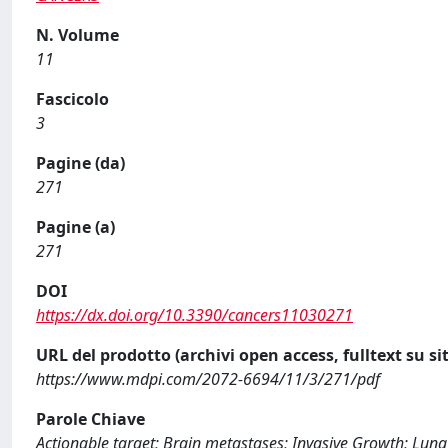
N. Volume
11
Fascicolo
3
Pagine (da)
271
Pagine (a)
271
DOI
https://dx.doi.org/10.3390/cancers11030271
URL del prodotto (archivi open access, fulltext su sit
https://www.mdpi.com/2072-6694/11/3/271/pdf
Parole Chiave
Actionable target; Brain metastases; Invasive Growth; Lun