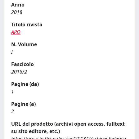
Anno
2018
Titolo rivista
ARO
N. Volume
I
Fascicolo
2018/2
Pagine (da)
1
Pagine (a)
2
URL del prodotto (archivi open access, fulltext
su sito editore, etc.)
https://aro-isig.fbk.eu/issues/2018/2/schiavi-federica-