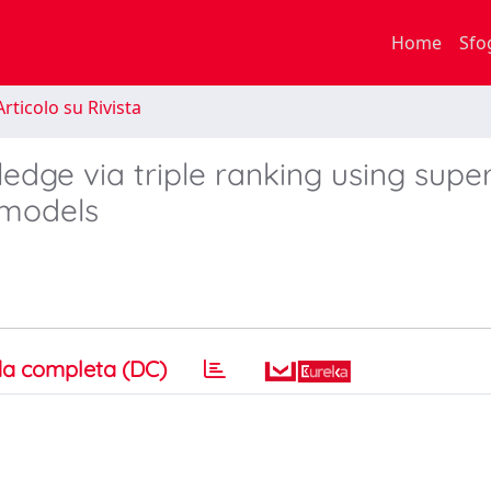
Home
Sfo
rticolo su Rivista
dge via triple ranking using supe
 models
a completa (DC)