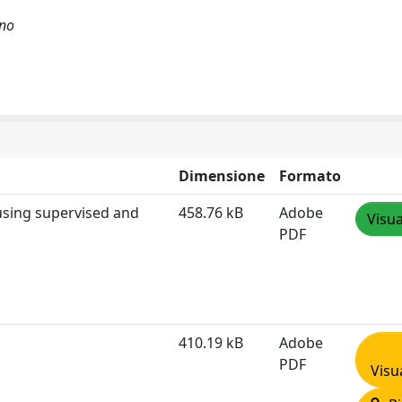
ano
Dimensione
Formato
using supervised and
458.76 kB
Adobe
Visua
PDF
410.19 kB
Adobe
PDF
Visu