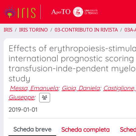
IRIS
IRIS TORINO
03-CONTRIBUTO IN RIVISTA
03A-A
Effects of erythropoiesis-stimula
international prognostic scoring
transfusion-inde-pendent myelo
study
Messa, Emanuela
;
Gioia, Daniela
;
Castiglione
Giuseppe
;
2019-01-01
Scheda breve
Scheda completa
Sched