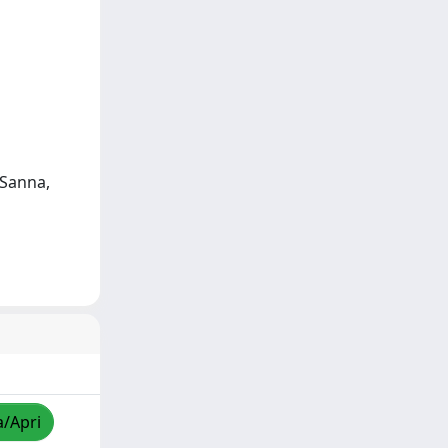
 Sanna,
a/Apri