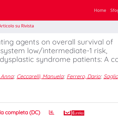
Home
Sfo
rticolo su Rivista
ting agents on overall survival of
 system low/intermediate-1 risk,
dysplastic syndrome patients: A c
, Anna
;
Ceccarelli, Manuela
;
Ferrero, Dario
;
Saglio
a completa (DC)