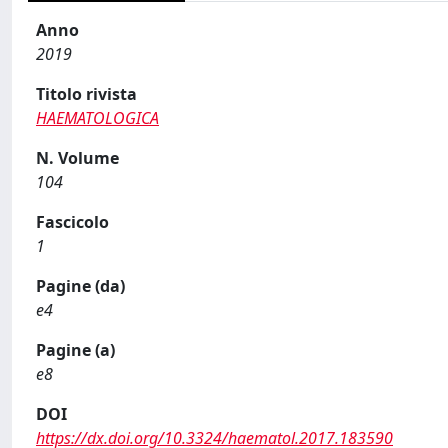
Anno
2019
Titolo rivista
HAEMATOLOGICA
N. Volume
104
Fascicolo
1
Pagine (da)
e4
Pagine (a)
e8
DOI
https://dx.doi.org/10.3324/haematol.2017.183590