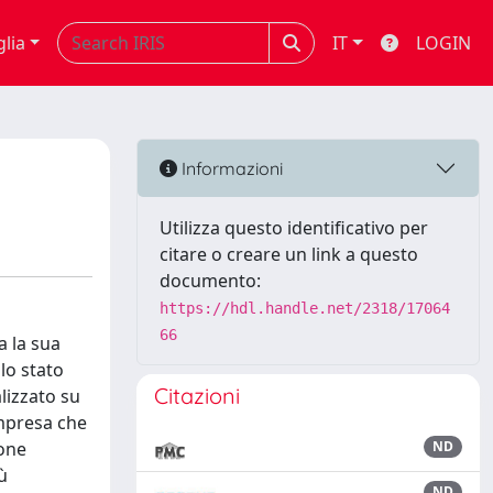
glia
IT
LOGIN
Informazioni
Utilizza questo identificativo per
citare o creare un link a questo
documento:
https://hdl.handle.net/2318/17064
66
a la sua
lo stato
Citazioni
lizzato su
’impresa che
ione
ND
ù
ND