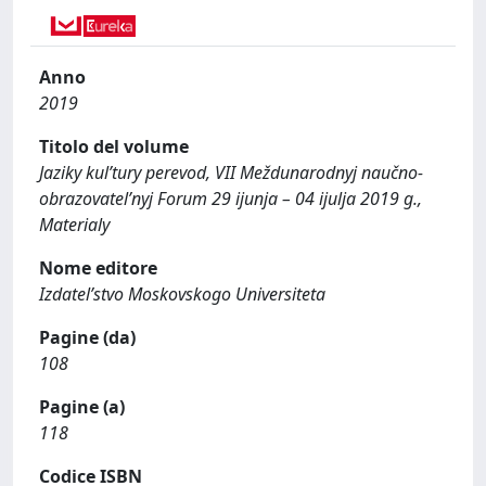
Anno
2019
Titolo del volume
Jaziky kul’tury perevod, VII Meždunarodnyj naučno-
obrazovatel’nyj Forum 29 ijunja – 04 ijulja 2019 g.,
Materialy
Nome editore
Izdatel’stvo Moskovskogo Universiteta
Pagine (da)
108
Pagine (a)
118
Codice ISBN