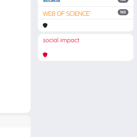
ND
social impact