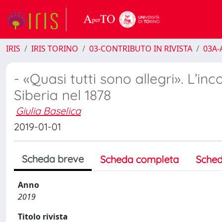
IRIS
IRIS TORINO
03-CONTRIBUTO IN RIVISTA
03A-A
- «Quasi tutti sono allegri». L’i
Siberia nel 1878
Giulia Baselica
2019-01-01
Scheda breve
Scheda completa
Sched
Anno
2019
Titolo rivista