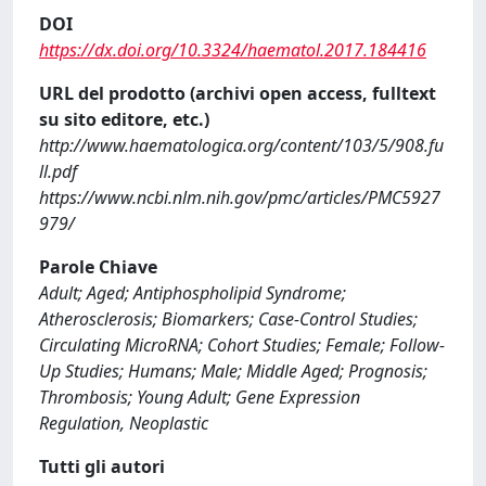
DOI
https://dx.doi.org/10.3324/haematol.2017.184416
URL del prodotto (archivi open access, fulltext
su sito editore, etc.)
http://www.haematologica.org/content/103/5/908.fu
ll.pdf
https://www.ncbi.nlm.nih.gov/pmc/articles/PMC5927
979/
Parole Chiave
Adult; Aged; Antiphospholipid Syndrome;
Atherosclerosis; Biomarkers; Case-Control Studies;
Circulating MicroRNA; Cohort Studies; Female; Follow-
Up Studies; Humans; Male; Middle Aged; Prognosis;
Thrombosis; Young Adult; Gene Expression
Regulation, Neoplastic
Tutti gli autori