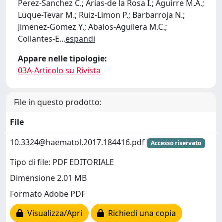
Perez-Sanchez C.; Arias-de la Rosa I.; Aguirre M.A.;
Luque-Tevar M.; Ruiz-Limon P.; Barbarroja N.;
Jimenez-Gomez Y.; Abalos-Aguilera M.C.;
Collantes-E
...
espandi
Appare nelle tipologie:
03A-Articolo su Rivista
File in questo prodotto:
File
10.3324@haematol.2017.184416.pdf
Accesso riservato
Tipo di file: PDF EDITORIALE
Dimensione 2.01 MB
Formato Adobe PDF
Visualizza/Apri
Richiedi una copia