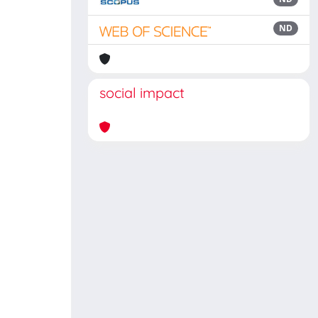
ND
social impact