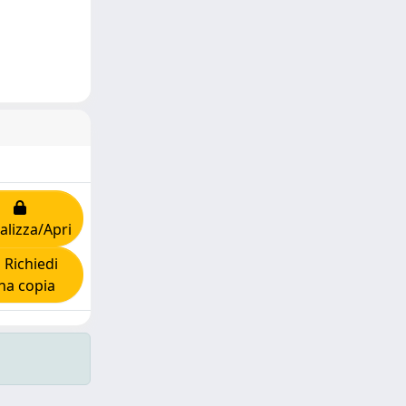
alizza/Apri
Richiedi
na copia