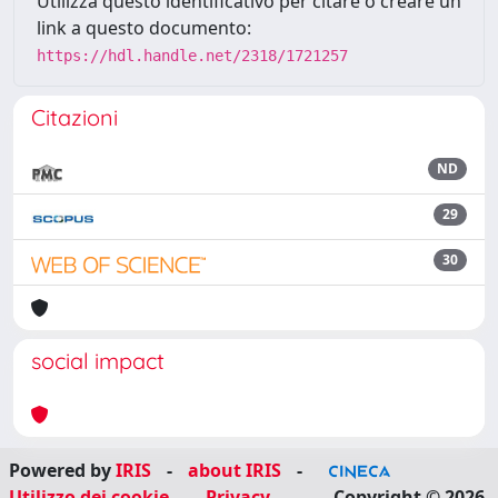
Utilizza questo identificativo per citare o creare un
link a questo documento:
https://hdl.handle.net/2318/1721257
Citazioni
ND
29
30
social impact
Powered by
IRIS
-
about IRIS
-
Utilizzo dei cookie
-
Privacy
Copyright © 2026