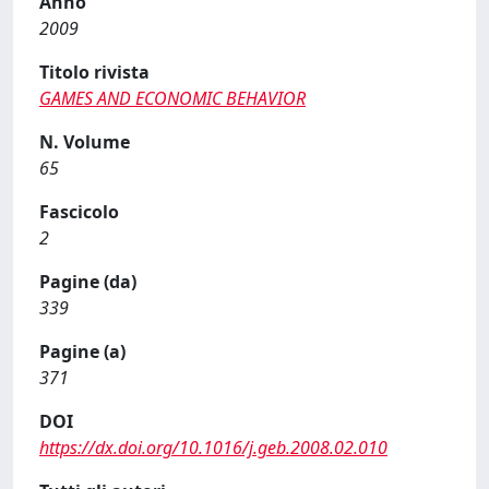
Anno
2009
Titolo rivista
GAMES AND ECONOMIC BEHAVIOR
N. Volume
65
Fascicolo
2
Pagine (da)
339
Pagine (a)
371
DOI
https://dx.doi.org/10.1016/j.geb.2008.02.010