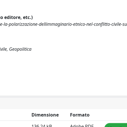
o editore, etc.)
e-la-polarizzazione-dellimmaginario-etnico-nel-conflitto-civile-s
vile, Geopolitica
Dimensione
Formato
136.24 kB
Adobe PDF