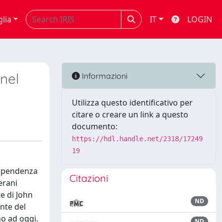
glia
IT
LOGIN
 nel
Informazioni
Utilizza questo identificativo per
citare o creare un link a questo
documento:
https://hdl.handle.net/2318/17249
19
dipendenza
Citazioni
erani
e di John
ND
ente del
no ad oggi.
ND