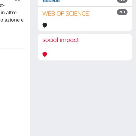
t-
in altre
ND
polazione e
social impact