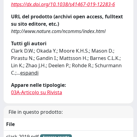
https://dx.doi.org/10.1038/s41467-019-12283-6
URL del prodotto (archivi open access, fulltext
su sito editore, etc.)
http://www.nature.com/ncomms/index.html
Tutti gli autori
Clark D.W.; Okada Y.; Moore K.H.S.; Mason D.;
Pirastu N.; Gandin I.; Mattsson H.; Barnes C.L.K.;
Lin K.; Zhao J.H.; Deelen P.; Rohde R.; Schurmann
C.;
...
espandi
Appare nelle tipologie:
03A-Articolo su Rivista
File in questo prodotto:
File
clark 2019.pdf