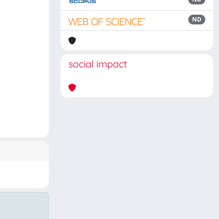
ND
social impact