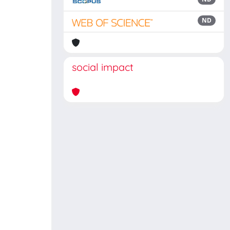
ND
social impact