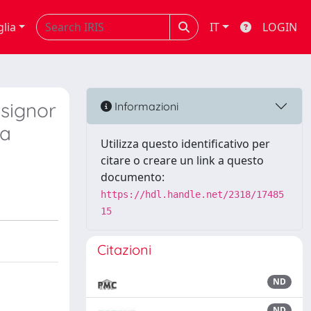
glia
IT
LOGIN
 signor
Informazioni
ta
Utilizza questo identificativo per
citare o creare un link a questo
documento:
https://hdl.handle.net/2318/17485
15
Citazioni
ND
ND