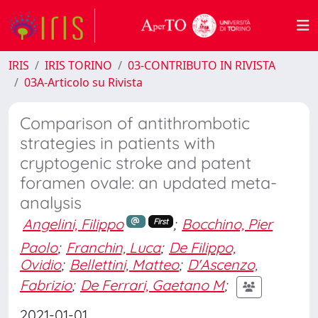
IRIS
IRIS TORINO
03-CONTRIBUTO IN RIVISTA
03A-Articolo su Rivista
Comparison of antithrombotic
strategies in patients with
cryptogenic stroke and patent
foramen ovale: an updated meta-
analysis
Angelini, Filippo
;
Bocchino, Pier
First
Paolo
;
Franchin, Luca
;
De Filippo,
Ovidio
;
Bellettini, Matteo
;
D'Ascenzo,
Fabrizio
;
De Ferrari, Gaetano M
;
2021-01-01