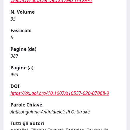
CARDIOVASCULAR DRUGS AND THERAPY
N. Volume
35
Fascicolo
5
Pagine (da)
987
Pagine (a)
993
DOI
https://dx.doi.org/10.1007/s10557-020-07068-9
Parole Chiave
Anticoagulant; Antiplatelet; PFO; Stroke
Tutti gli autori