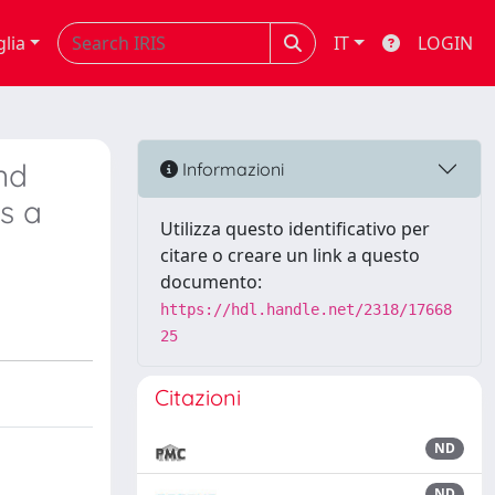
glia
IT
LOGIN
nd
Informazioni
s a
Utilizza questo identificativo per
citare o creare un link a questo
documento:
https://hdl.handle.net/2318/17668
25
Citazioni
ND
ND