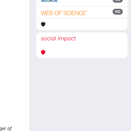
ND
social impact
ger of