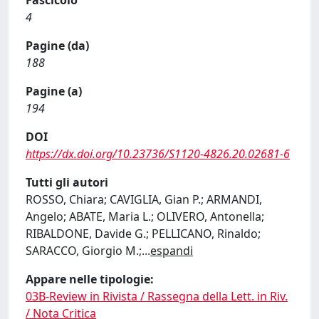
4
Pagine (da)
188
Pagine (a)
194
DOI
https://dx.doi.org/10.23736/S1120-4826.20.02681-6
Tutti gli autori
ROSSO, Chiara; CAVIGLIA, Gian P.; ARMANDI,
Angelo; ABATE, Maria L.; OLIVERO, Antonella;
RIBALDONE, Davide G.; PELLICANO, Rinaldo;
SARACCO, Giorgio M.;
...
espandi
Appare nelle tipologie:
03B-Review in Rivista / Rassegna della Lett. in Riv.
/ Nota Critica