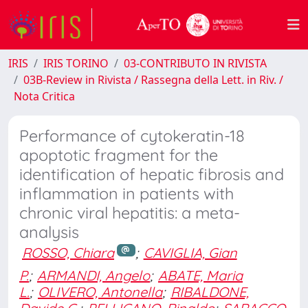
IRIS
IRIS TORINO
03-CONTRIBUTO IN RIVISTA
03B-Review in Rivista / Rassegna della Lett. in Riv. /
Nota Critica
Performance of cytokeratin-18
apoptotic fragment for the
identification of hepatic fibrosis and
inflammation in patients with
chronic viral hepatitis: a meta-
analysis
ROSSO, Chiara
;
CAVIGLIA, Gian
P.
;
ARMANDI, Angelo
;
ABATE, Maria
L.
;
OLIVERO, Antonella
;
RIBALDONE,