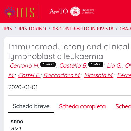
IRIS
IRIS TORINO
03-CONTRIBUTO IN RIVISTA
03A-A
Immunomodulatory and clinical 
lymphoblastic leukaemia
Cerrano M.
;
Castella B.
;
Lia G.
;
Ol
Co-first
Co-first
M.
;
Cattel F.
;
Boccadoro M.
;
Massaia M.
;
Ferre
2020-01-01
Scheda breve
Scheda completa
Sched
Anno
2020