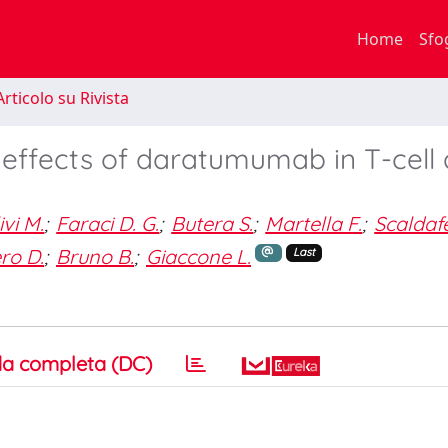
Home
Sfo
rticolo su Rivista
effects of daratumumab in T-cell
ivi M.
;
Faraci D. G.
;
Butera S.
;
Martella F.
;
Scaldafe
ro D.
;
Bruno B.
;
Giaccone L.
Last
a completa (DC)