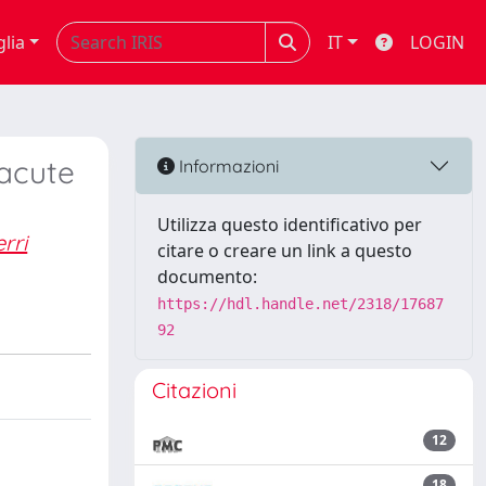
glia
IT
LOGIN
 acute
Informazioni
Utilizza questo identificativo per
rri
citare o creare un link a questo
documento:
https://hdl.handle.net/2318/17687
92
Citazioni
12
18