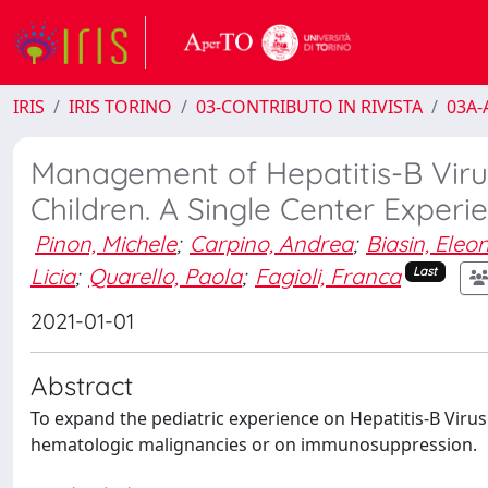
IRIS
IRIS TORINO
03-CONTRIBUTO IN RIVISTA
03A-A
Management of Hepatitis-B Vir
Children. A Single Center Experi
Pinon, Michele
;
Carpino, Andrea
;
Biasin, Eleo
Licia
;
Quarello, Paola
;
Fagioli, Franca
Last
2021-01-01
Abstract
To expand the pediatric experience on Hepatitis-B Virus
hematologic malignancies or on immunosuppression.