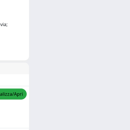
via;
alizza/Apri