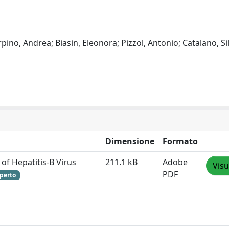
rpino, Andrea; Biasin, Eleonora; Pizzol, Antonio; Catalano, Sil
Dimensione
Formato
of Hepatitis‐B Virus
211.1 kB
Adobe
Visu
PDF
perto