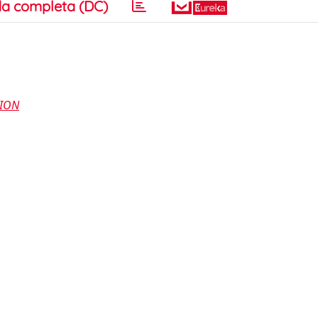
a completa (DC)
TION