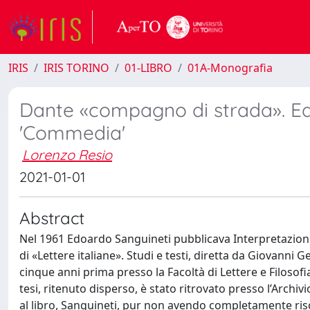
IRIS
IRIS TORINO
01-LIBRO
01A-Monografia
Dante «compagno di strada». Ed
'Commedia'
Lorenzo Resio
2021-01-01
Abstract
Nel 1961 Edoardo Sanguineti pubblicava Interpretazion
di «Lettere italiane». Studi e testi, diretta da Giovanni G
cinque anni prima presso la Facoltà di Lettere e Filosofia
tesi, ritenuto disperso, è stato ritrovato presso l’Archivi
al libro, Sanguineti, pur non avendo completamente riscr