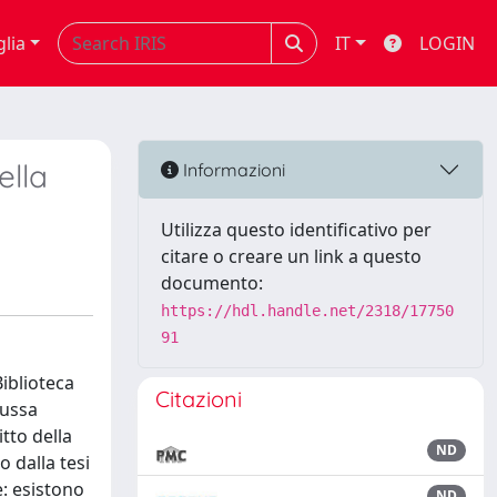
glia
IT
LOGIN
ella
Informazioni
Utilizza questo identificativo per
citare o creare un link a questo
documento:
https://hdl.handle.net/2318/17750
91
iblioteca
Citazioni
cussa
itto della
ND
o dalla tesi
e: esistono
ND