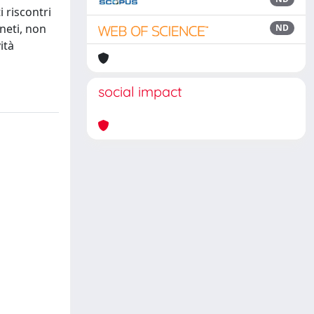
i riscontri
ineti, non
ND
ità
social impact