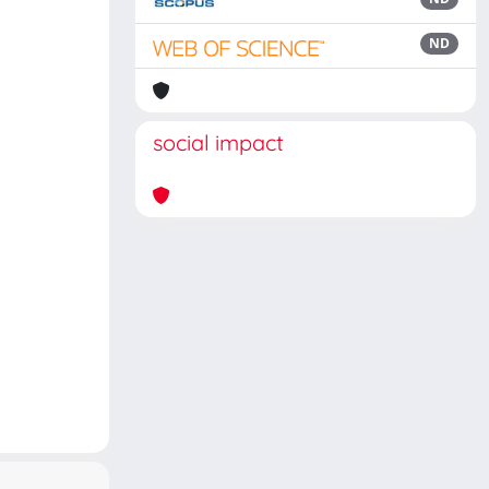
ND
social impact