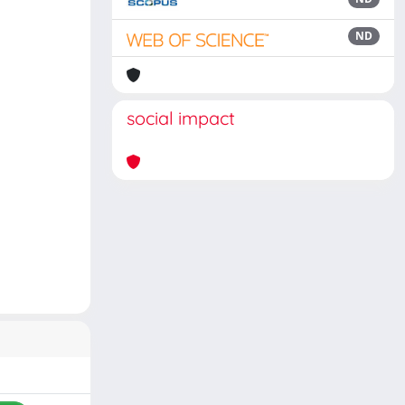
ND
social impact