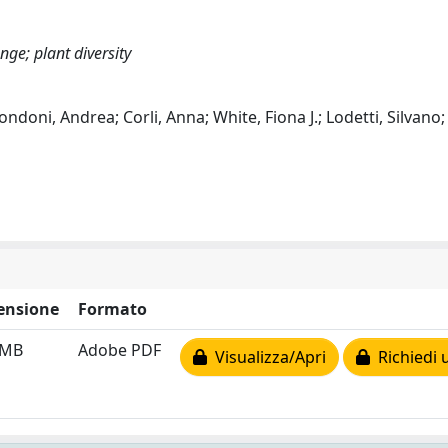
nge; plant diversity
oni, Andrea; Corli, Anna; White, Fiona J.; Lodetti, Silvano;
ensione
Formato
 MB
Adobe PDF
Visualizza/Apri
Richiedi 