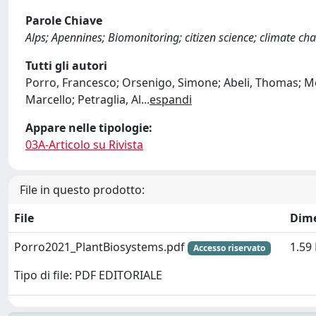
Parole Chiave
Alps; Apennines; Biomonitoring; citizen science; climate cha
Tutti gli autori
Porro, Francesco; Orsenigo, Simone; Abeli, Thomas; Mond
Marcello; Petraglia, Al
...
espandi
Appare nelle tipologie:
03A-Articolo su Rivista
File in questo prodotto:
File
Dim
Porro2021_PlantBiosystems.pdf
1.59
Accesso riservato
Tipo di file: PDF EDITORIALE