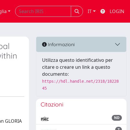
glia
IT
LOGIN
bal
Informazioni
ithin
Utilizza questo identificativo per
citare o creare un link a questo
documento:
https://hdl.handle.net/2318/18228
45
Citazioni
ND
ian GLORIA
7