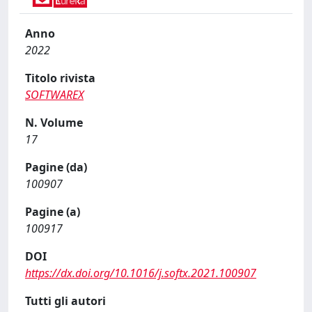
Anno
2022
Titolo rivista
SOFTWAREX
N. Volume
17
Pagine (da)
100907
Pagine (a)
100917
DOI
https://dx.doi.org/10.1016/j.softx.2021.100907
Tutti gli autori