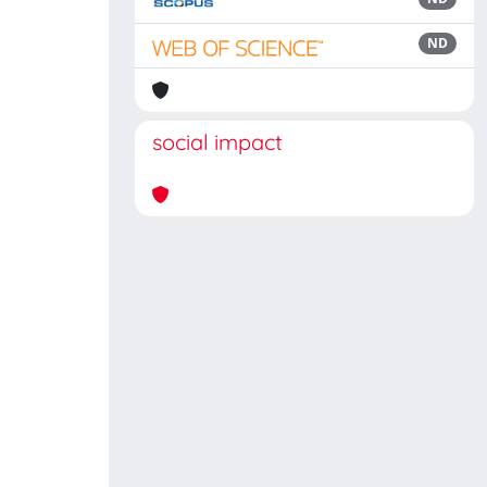
ND
social impact