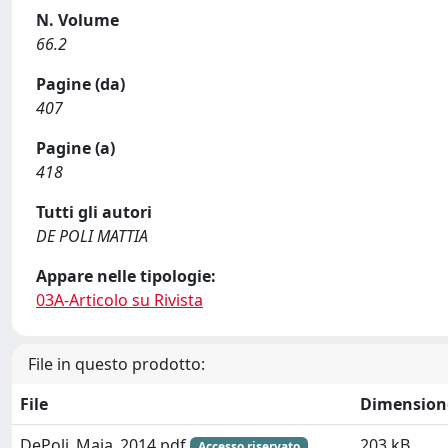
N. Volume
66.2
Pagine (da)
407
Pagine (a)
418
Tutti gli autori
DE POLI MATTIA
Appare nelle tipologie:
03A-Articolo su Rivista
File in questo prodotto:
File
Dimension
DePoli_Maia_2014.pdf
203 kB
Accesso riservato