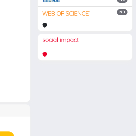
ND
social impact