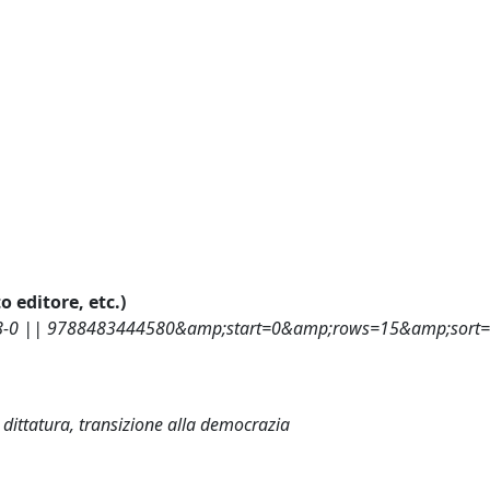
o editore, etc.)
-458-0 || 9788483444580&amp;start=0&amp;rows=15&amp;sort=
dittatura, transizione alla democrazia