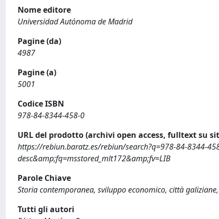
Nome editore
Universidad Autónoma de Madrid
Pagine (da)
4987
Pagine (a)
5001
Codice ISBN
978-84-8344-458-0
URL del prodotto (archivi open access, fulltext su sit
https://rebiun.baratz.es/rebiun/search?q=978-84-8344
desc&amp;fq=msstored_mlt172&amp;fv=LIB
Parole Chiave
Storia contemporanea, sviluppo economico, città galiziane, 
Tutti gli autori